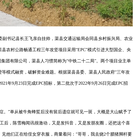
县委副书记县长王飞亲自挂帅，渠县交通运输局会同县乡村振兴局、农业
县农村公路畅通工程三年攻坚项目采用“EPC”模式引进大型国企、央
集团有限公司，渠县人习惯简称为“中铁二十二局”。两个项目业主单
贷等模式融资，破解资金难题。根据渠县县委、渠县人民政府“三年攻
年9月23日完成EPC招标，第二批次于2022年9月26日完成EPC招
郁症。”单从被牛角蜂蜇后没有留后遗症就可见一斑，大概是大山赋予了
复工后，陈雪梅闻讯很激动，又是发抖音，又是发朋友圈，还把这个喜
见他们正在给侄女穿衣服，商量着问：“哥哥，我去烧2个腊猪脚杆要