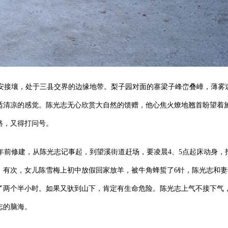
安接壤，处于三县交界的边缘地带。梨子园对面的寨梁子峰峦叠嶂，薄雾
适清凉的感觉。陈光志无心欣赏大自然的馈赠，他心焦火燎地翘首盼望着
路，又得打问号。
年前修建，从陈光志记事起，到望溪街道赶场，要凌晨4、5点起床动身
。有次，女儿陈雪梅上初中放假回家放羊，被牛角蜂蜇了6针，陈光志和
了两个半小时。如果又驮到山下，肯定有生命危险。陈光志上气不接下气
志的脑海。