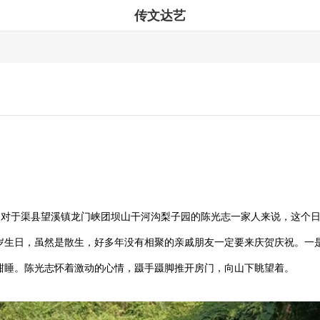
传文达艺
可是，对于渠县望溪镇龙门峡团坝山干河沟梨子园的陈光志一家人来说，这
8岁生日，虽然是散生，好多年没有相聚的亲戚朋友一定要来庆贺庆祝。一
酣睡。陈光志怀着激动的心情，蹑手蹑脚推开房门，向山下眺望着。