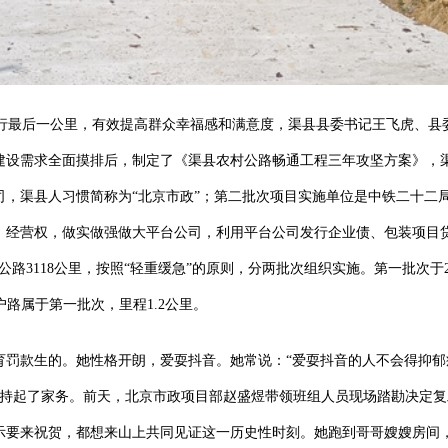
出行最后一公里，有效提高群众幸福感和满意度，渠县县委书记王飞虎、
建设需求全面摸排后，制定了《渠县农村公路畅通工程三年攻坚方案》，渠
，渠县人习惯简称为“北京市政”；第二批次项目实施单位是中铁二十二局
、经营权，做实做强做大平台公司，利用平台公司发行企业债、包装项目
路3118公里，按照“轻重缓急”的原则，分两批次组织实施。第一批次于2021
入户路属于第一批次，里程1.2公里。
育罚款生的。她性格开朗，爱耍抖音。她常说：“爱耍抖音的人不会得抑
操持起了家务。前天，北京市政项目部赵盛煜带领班组人员现场踏勘决定
示要来祝贺，都想来山上共同见证这一历史性时刻。她跑到哥哥嫂嫂房间，