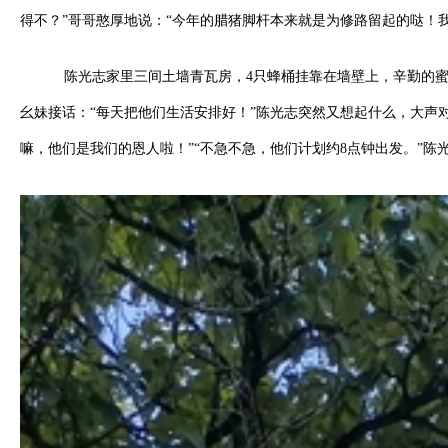
得不？”哥哥憨厚地说：“今年的腊猪脚杆本来就是为修路留起的哒！
陈光志家里三间土墙青瓦房，4只蜂桶挂靠在墙壁上，辛勤的蜜
幺妹接话：“每天把他们生活安排好！”陈光志突然又想起什么，大声
嘛，他们是我们的恩人啦！”“不急不急，他们计划约8点钟出发。”陈