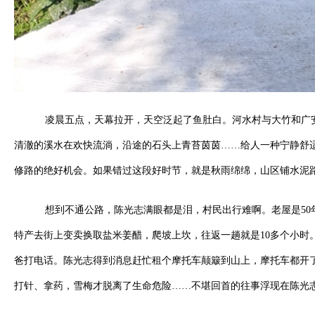
凌晨五点，天幕拉开，天空泛起了鱼肚白。河水村与大竹和广
清澈的溪水在欢快流淌，沿途的石头上青苔茵茵……给人一种宁静舒
修路的绝好机会。如果错过这段好时节，就是秋雨绵绵，山区铺水泥
想到不通公路，陈光志满眼都是泪，村民出行难啊。老屋是50
特产去街上变卖换取盐米姜醋，爬坡上坎，往返一趟就是10多个小时
爸打电话。陈光志得到消息赶忙租个摩托车颠簸到山上，摩托车都开
打针、拿药，雪梅才脱离了生命危险……不堪回首的往事浮现在陈光