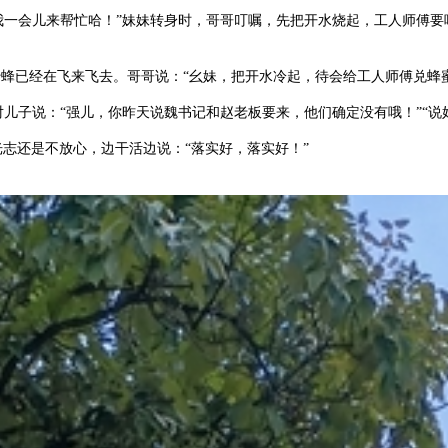
我一会儿来帮忙哈！”妹妹转身时，哥哥叮嘱，先把开水烧起，工人师傅要
蜂已经在飞来飞去。哥哥说：“幺妹，把开水冷起，待会给工人师傅兑蜂蜜
对儿子说：“强儿，你昨天说魏书记和赵老板要来，他们确定没有哦！”“说
光志还是不放心，边干活边说：“落实好，落实好！”