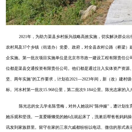
2021年，为助力渠县乡村振兴战略高效实施，切实解决群众
农村局及37个乡镇（街道办）党委、政府，对全县农村公路（桥梁）
企实施。第一批次项目实施单位是北京市市政一建设工程有限责任公司
位都是渠县交通投资有限责任公司。他们都是通过注入实体资产资源
坚、两年实施”的工作要求，计划在2021—2023年间，新（改）建村级公
标。河水村第一批次15.968公里，第二批次9.184公里。陈光志家的
陈光志的女儿学名陈雪梅，对外人她说叫“陈仲娅”，遭计划生
她乐观和坚强。一直爱睡懒觉的她6点就起床了，洗漱后帮爸爸妈妈
讯发到家族群里。留守在家的三亲六戚都纷纷以电话、微信的形式表