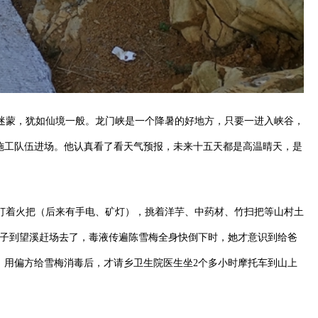
迷蒙，犹如仙境一般。龙门峡是一个降暑的好地方，只要一进入峡谷，
施工队伍进场。他认真看了看天气预报，未来十五天都是高温晴天，是
，打着火把（后来有手电、矿灯），挑着洋芋、中药材、竹扫把等山村土
妻子到望溪赶场去了，毒液传遍陈雪梅全身快倒下时，她才意识到给爸
，用偏方给雪梅消毒后，才请乡卫生院医生坐2个多小时摩托车到山上