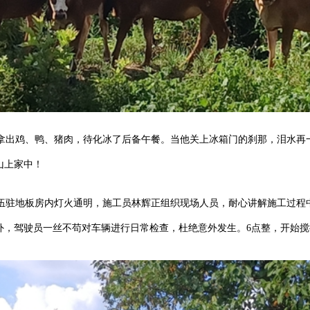
拿出鸡、鸭、猪肉，待化冰了后备午餐。当他关上冰箱门的刹那，泪水再一
山上家中！
伍驻地板房内灯火通明，施工员林辉正组织现场人员，耐心讲解施工过程
外，驾驶员一丝不苟对车辆进行日常检查，杜绝意外发生。6点整，开始搅