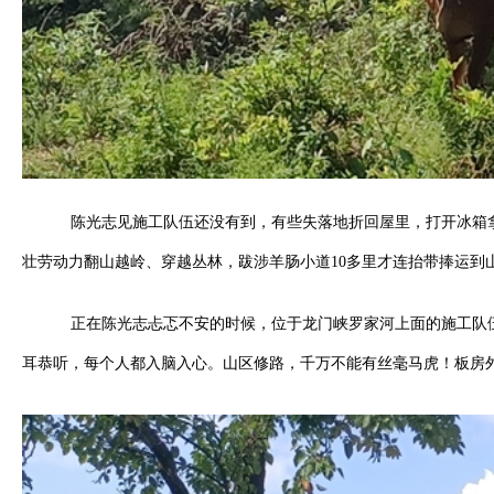
陈光志见施工队伍还没有到，有些失落地折回屋里，打开冰箱
壮劳动力翻山越岭、穿越丛林，跋涉羊肠小道10多里才连抬带捧运到
正在陈光志忐忑不安的时候，位于龙门峡罗家河上面的施工队
耳恭听，每个人都入脑入心。山区修路，千万不能有丝毫马虎！板房