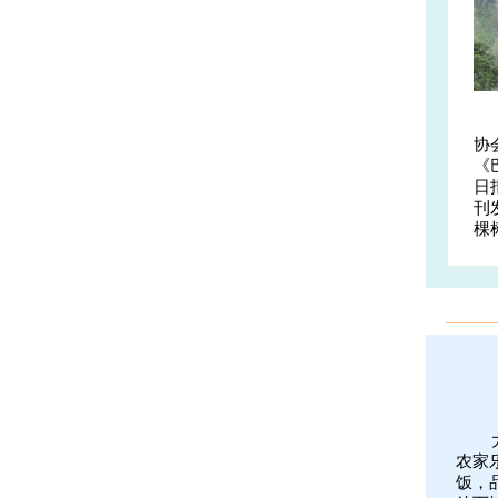
协
《
日
刊
棵
农家
饭，