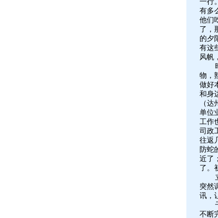
一行
有多
他们
了，
的夕
有这
风帆
物，
做好
和身
（达
单位
工作
司政
往返
防蛇
近了
了。
突然
讯，
不断