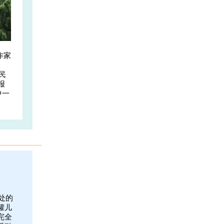
作家
民
报
中一
处的
罐儿
完全