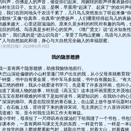
的叫声，仿佛是人的声音，催促你们起床。用婉转的歌声伴奏表扬你
乡村生活日子。女主人说，是啊，早晨用“起床了、起床了”的欢叫声
起，我们在田间地头干农活干累了，几只鸟儿突然发出了听起来像“
你勤快”又像“你真乖，你真乖”的赞扬声，人们哪里经得起鸟儿的表
劲越来越大，心里还甜滋滋的。原来久居乡村的村民对有趣的鸟鸣，
悦目的同感。鸟语真是乡村开心的笑声。《增广贤文》说“近水知鱼
鸟音”，我们真的是“进山识鸟音”，享受了鸟鸣山更幽，鸟语与人的
了人与自然如此和谐，身心与大自然完全融入的幸福甜蜜。
《光明日报》2020年6月19日
我的隐形翅膀
我一直有两个隐形翅膀，助推我愉快地前行。
大巴山深处偏僻的小山村里蓬门筚户出生的我，从小父母亲就教育我
千钟粟，书中自有黄金屋，书中车马多如簇，书中自有颜如玉。”有
编三绝的榜样，我从小就爱读书学习，先是看了许多连环画，也叫小
知道了英雄人物的故事，特别是《高玉宝》这本连环画里图文并茂地
高玉宝在那样艰难的环境下是如何读书，渴望知识的，在我幼小的心
了深深的烙印。再是在院坝里的青石板上，在山梁上放牛放羊玩耍时
写，在石板上练，背诗背下来的唐诗宋词、毛主席的三十八首诗词和
蜀道难》等。至今对我生活和工作大有裨益。
读小学时，母亲扯了一尺哔叽布在煤油灯下给我缝了一个书包，书包
有课本外，一直有两样与课文无关的东西，一样是竹笛，一样是一本
。在放学的路上爬坡爬累歇气时，就取出竹笛，对着大山，对着森林