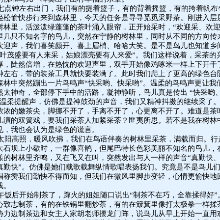
七点钟左右出门，我们有的提着篮子，有的背着摇篮，有的挎着帆布
轻松愉快步行来到森林里，今天的任务是寻寻觅觅采野茶。刚进入层
树林里，活泼泼绿蓬蓬的茶叶涌入眼帘，正开始采时，“欢迎采、欢迎
里几只不知名字的鸟儿，突然在宁静的树林里，同时从不同的方向传
欢迎声，我们喜笑颜开、喜上眉梢、哈哈大笑。是不是鸟儿也知道乡
茶叶茂盛要有人来采，姑娘漂亮要有人来爱”。我们这样说着，采茶的
厚，陡然倍增，在热忱的欢迎声里，双手开始像鸡啄米一样上下开干
钟左右，带的装茶工具就快要装满了。此时我们爬上了更高的绿色台
森林中突然蹦出一片鸟鸣声“快采哟、快采哟”。温柔的鸟鸣声更让我
然太神奇，全部停下手中的活路，凝神静听，鸟儿真是传出 “快采哟
的温柔提醒声，仿佛是提神鼓劲的声音，我们又精神抖擞的继续采了
浓浓的嫩茶尖，脚挪不开了，手离不开了，心更离不开了。难道是茶
儿演的双簧戏，要我们采茶人加紧采茶？匪夷所思。若不是我在树林
见，我也会认为是绿色的谎言。
太阳高照，暖风吹拂，我们在鸟语伴奏的树林里采茶，满载而归。行
大石坝上小歇时，一群像喜鹊，但尾巴特长色彩美丽不知名的鸟儿，
漾的树林里齐鸣，又在飞又在叫，突然发出与人一样的声音“真勤快
真勤快”。仿佛是她们载歌载舞纵情歌唱表扬我们。究竟是不是鸟儿
唱称赞我们勤快不得而知，但我们在微风里脚步变轻，心情更愉快地
栈。
午饭后开始制茶了，蹿火的姐姐随口说出“制茶不在巧，全靠揉得好”
心致志制茶，有的在铁锅里翻炒茶，有的在簸箕里像打太极拳一样揉
协力边制茶边和女主人家胡老师摆龙门阵，说鸟儿从早上开始一直用