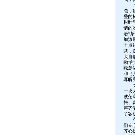
包，
叠的
树叶
情的
语“
加浓
十点
茶，
大自
哟”
绿意
和鸟
耳听
一块
波荡
快、
声齐
了客
们专
齐心