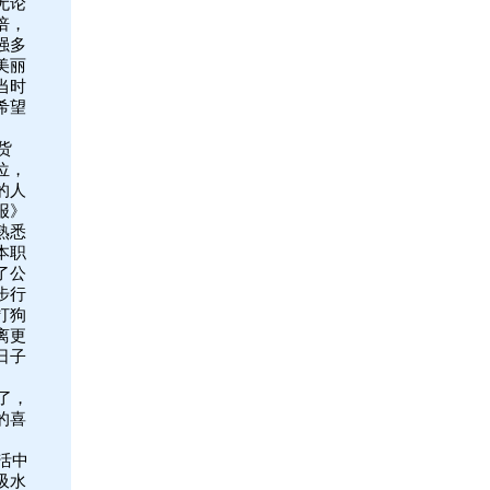
无论
倍，
强多
美丽
当时
希望
货
位，
的人
报》
熟悉
本职
了公
步行
打狗
离更
日子
。
了，
的喜
活中
吸水