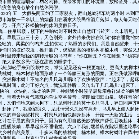
城市里的喧嚣嘈杂，功名利禄。在绿水青山的环境里，放松全身，其
给疲惫的身心放个自然休闲假。
年五一大假头两天约了三家朋友，翻山越岭驱车约两小时
来到
2020
,
源市海拔一千米以上的烟霞山在潘家大院民宿酒店落脚，每人每天吃
十元，开启了轻松愉快的休闲度假日子。
晚上住吊脚楼，楼下的牛响铃时不时发出自然叮当铃声，久未听见
十
,
耳。早晨五点三十分，天色刚亮，窗外传来仿佛在询问“你在睡觉
你
?
轻轻的、柔柔的鸟鸣声
生怕惊动了熟睡的乡民们。我是自然醒来，十
,
静悄悄的披好衣服，推开窗户，观望高高的核桃树和楠木树，突然又
树叶里传来轻轻的婉转清脆的鸟鸣声：“你在睡觉？你在睡觉？”确实
，绝大多数乡民们还在甜蜜的睡梦中。
我轻脚轻手来到院坝中央，举头望见还有一根更粗状、更高大的榉木
核桃树、楠木树在地面形成了一个等腰三角形的图案。正在我做深呼
，突然榉木树上不知名的几只鸟儿唱出了欢快的歌声：“起床了，起床
手机时间，此时正好六点，我洗耳静听，又传出了几只鸟儿“起床了
轻快的、欢快的、温柔的叫声，神似我小时候早晨母亲慈祥温柔的叫
音。带着天地灵气露珠的鸟语空谷传音，清朗如汩汩山泉。我好奇的
树，又悄悄地来到大树下，只见树叶里约莫十多只鸟儿，异口同声齐
、起床了”，我凝望良久，见此情景久久没有离开，鸟儿早上催人起
欢快的声音唤醒村民，村民只好愉快翻身起床，开始一天新的生活，
之计在于晨的勤快日子。因为有鸟用自然美妙的歌声督促召唤起床，
相提醒鼓励，早早起床不睡懒觉。六点半我们端着碗在院坝里边吃早
赏乡村自然美景。二十多米高的核桃树、楠木树、榉木树树叶在风中
仿佛和鸟儿一样奏出了山村幸福的乐章。