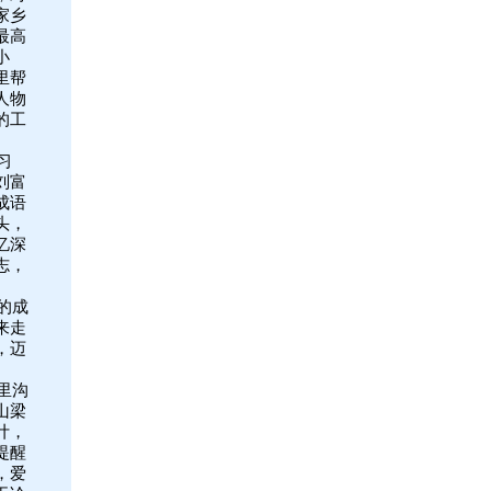
家乡
最高
小
里帮
人物
的工
习
刘富
成语
头，
忆深
志，
的成
来走
，迈
里沟
山梁
计，
提醒
，爱