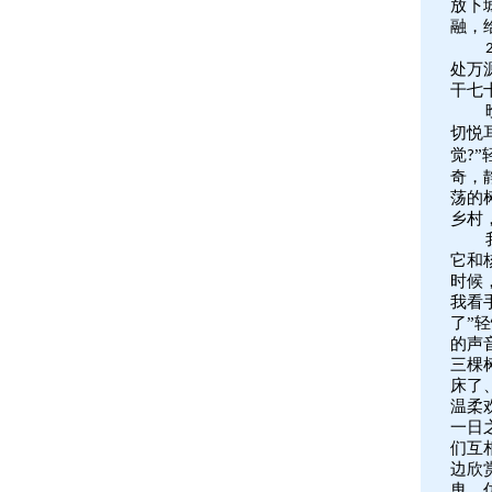
放下
融，
处万
干七
切悦
觉
”
?
奇，
荡的
乡村
它和
时候
我看
了”
的声
三棵
床了
温柔
一日
们互
边欣
曳，