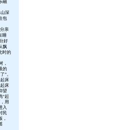
乐融
巴山深
住包
分亲
在睡
分好
从飘
此时的
树，
吸的
了”。
、起床
我起床
仰望
鸣“起
床，用
进入
村民
饭，
摇