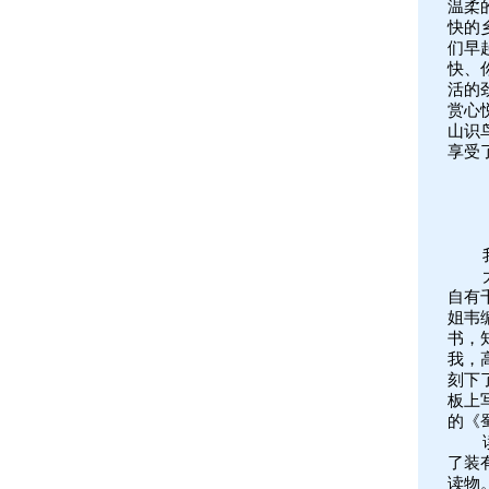
温柔
快的
们早
快、
活的
赏心
山识
享受
自有
姐韦
书，
我，
刻下
板上
的《
了装
读物