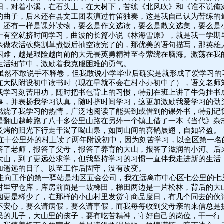
阳，对着小溪，在石头上，在大树下，苦练《北风吹》和《谁不说俺
的曲子，后来还在县文工团表演过竹笛独奏，这是我自己认为苦练的
。还有一样是课外读物，要么是作文选读，要么是散文选集，要么是
一有空就挤时间学习，曲波的长篇小说《林海雪原》，就是我一学期
亲做农活砍柴割草煮饭后抽空读完了的，那优美的语句描写，那英雄
困难，越是艰险越向前的大无畏英勇精神至今萦绕在脑海。激荡在我
生活细节中，激励着我克服困难的勇气。
虽然不敢说手不释卷，但我敢说小学毕业后确实是就形成了爱学习的
在大队附设初中读书时（现在早就不会在村小办初中了），语文老师
我学习刻苦用功，随时把书包背上的习惯，特别在班上讲了牛角挂书
事，并表扬我学习认真，随时挤时间学习，这更加激励我爱学习的劲
燃烧了我学习的热情，广泛地阅读了能买到或借到的课外书，特别记
是翻山越岭跑了八十多公里山路在另外一个镇上借了一本《当代》杂
炙烤的阳光下行走干渴了喝山泉，如同山间的喜鹊展翅，自如轻盈。
在十公里外的村上读了两年附设初中，因为刻苦学习，以全区第一名
答了老师，报答了父母，报答了养育的大山，报答了滋润的小河。后
大山，到了更远处求学，但我坚持学习的习惯一直伴我走进新的生活
加遥远的日子。以至工作后固守，没有改变。
走向工作的第一驿站是地区五金公司，我在远离市中心区七公里的七
村里守仓库，库房前面是一坡梯田，梯田两边是一片松林，背后的大
烟更是稀少了，在那样的小山村里发货守商品度日，有几个同去的伙
不安心，要么请病假，要么请事假，而我每每收到父母亲的来信总是
民的儿子，大山里的孩子，要有吃苦精神，守好自己的岗位，干一行