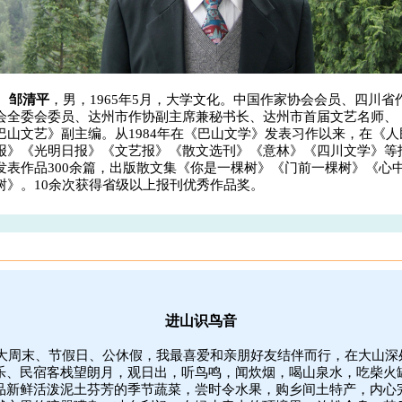
邹清平
，男，1965年5月，大学文化。中国作家协会会员、四川省
会全委会委员、达州市作协副主席兼秘书长、
达州市首届文艺名师、
巴山文艺》副主编。从1984年在《巴山文学》发表习作以来，在《人
报》《光明日报》《文艺报》《散文选刊》《意林》《四川文学》等
发表作品300余篇，出版散文集《你是一棵树》《门前一棵树》《心
树》。
10
余次获得省级以上报刊优秀作品奖。
进山识鸟音
大周末、节假日、公休假，我最喜爱和亲朋好友结伴而行，在大山深
乐、民宿客栈望朗月，观日出，听鸟鸣，闻炊烟，喝山泉水，吃柴火
品新鲜活泼泥土芬芳的季节蔬菜，尝时令水果，购乡间土特产，内心