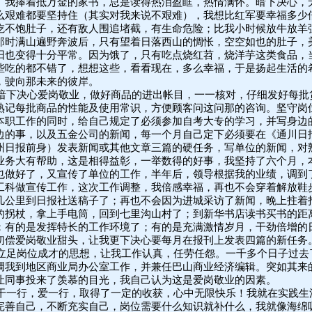
。我捧着抵万金的家书，总是读得热泪盈眶，热情满怀。暗下决心，
么艰难都要坚持住（其实对我来说不艰难），我想比红军要幸福多少
吃不饱肚子，还有敌人围追堵截，有生命危险；比我小时候放牛放羊
那时满山遍野奔波后，只有望着日落西山的惆怅，空空如也的肚子，
阳也变得十分平常。因为饿了，只有吃点烧红苕，烧洋芋这类食品，
些吃的都不错了，想想这些，看看现在，多么幸福，于是扬起生活的
，驶向那未来的彼岸。
暗下决心爱岗敬业，做好商品的进出帐目，一一核对，仔细发好每批
熟记每批商品的性能及使用常识，方便顾客问这问那的咨询。坚守岗
本职工作的同时，给自己规定了必须参加自考大专的学习，并写身边
边的事，以及五金公司的新闻，每一个月自己定下必须要在《通川日
州日报前身）发表新闻或其他文章三篇的硬任务，写单位的新闻，对
业务大有帮助，这是相得益彰，一举数得的好事，我坚持了六个月，
也做好了，又宣传了单位的工作，半年后，领导根据我的业绩，调到
工科做宣传工作，这次工作调整，我倍感幸福，再也不会穿着解放鞋
几公里到日报社送稿子了；再也不会因为进城采访了新闻，晚上拄着
的拐杖，拿上手电筒，回到七里沟山村了；到新华书店读书买书的距
；有的是发挥特长的工作环境了；有的是充满激情岁月，干劲倍增的
初偿爱岗敬业甜头，让我更下决心要每月在报刊上发表四篇的新任务
立足岗位成才的思想，让我工作认真，任劳任怨。一千多个日子过去
调我到地区商业局办公室工作，并兼任巴山商业经济编辑。突如其来
让同事投来了羡慕的目光，我自己认为这是爱岗敬业的因素。
干一行，爱一行，取得了一定的收获，心中无限快乐！我就在实践生
完善自己，不断充实自己，岗位需要什么知识就补什么，我就像海绵