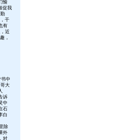
们愉
催促我
你勤
扬，干
也有
性，近
乐趣，
“书中
大哥大
人
告诉
灵中
在石
李白
里除
课外
，对