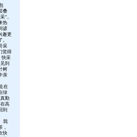
包
层叠
采”。
来热
间谚
兴趣更
了。
阶采
们觉得
、快采
。见到
叶树
中亲
走在
在绿
、真勤
们在高
回到
。我
茶，
欢快