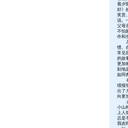
着夕
好》
奖赏
说。
父母
不怕
作和
惯。
常见
的故
更加
刻地
如同
绩报
出了
向更
小山
上人
总是
我农